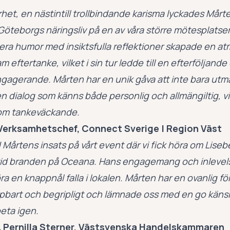
het, en nästintill trollbindande karisma lyckades Mårt
Göteborgs näringsliv på en av våra större mötesplatse
nsera humor med insiktsfulla reflektioner skapade en at
 eftertanke, vilket i sin tur ledde till en efterföljand
gagerande. Mårten har en unik gåva att inte bara utma
n dialog som känns både personlig och allmängiltig, vil
 som tankeväckande.
erksamhetschef, Connect Sverige | Region Väst
 Mårtens insats på vårt event där vi fick höra om Lise
id branden på Oceana. Hans engagemang och inlevelse
a en knappnål falla i lokalen. Mårten har en ovanlig fö
ppbart och begripligt och lämnade oss med en go känsl
eta igen.
 Pernilla Sterner, Västsvenska Handelskammaren