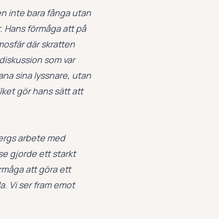
en inte bara fånga utan
r. Hans förmåga att på
mosfär där skratten
e diskussion som var
na sina lyssnare, utan
ket gör hans sätt att
bergs arbete med
 gjorde ett starkt
rmåga att göra ett
a. Vi ser fram emot