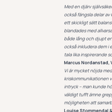
Med en djärv självsäker
också fängsla delar av 
ett skickligt sätt bala
blandades med allvarsam
både lång och djupt en
också inkludera dem i e
tala lika inspirerande
Marcus Nordanstad, V
Vi är mycket nöjda med
kriskommunikationen v
intryck – man kunde hör
väldigt tufft ämne gre
möjligheten att samarb
Louise Stommendal &