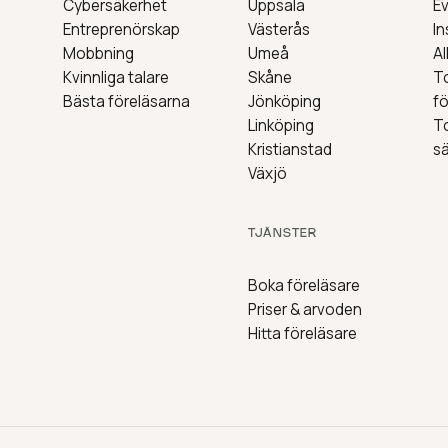
Cybersäkerhet
Uppsala
E
Entreprenörskap
Västerås
In
Mobbning
Umeå
Al
Kvinnliga talare
Skåne
T
Bästa föreläsarna
Jönköping
fö
Linköping
T
Kristianstad
s
Växjö
TJÄNSTER
Boka föreläsare
Priser & arvoden
Hitta föreläsare