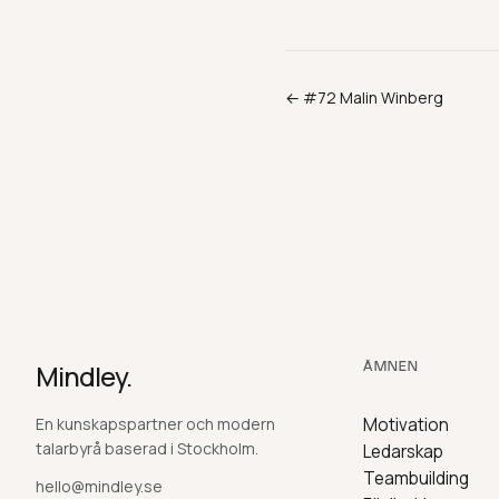
← #
72
Malin Winberg
Mindley.
ÄMNEN
En kunskapspartner och modern
Motivation
talarbyrå baserad i Stockholm.
Ledarskap
Teambuilding
hello@mindley.se