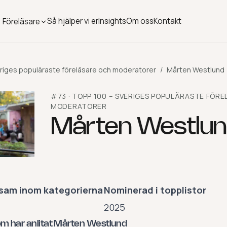
Så hjälper vi er
Insights
Om oss
Kontakt
Föreläsare
riges populäraste föreläsare och moderatorer
/
Mårten Westlund
#
73
·
TOPP 100 – SVERIGES POPULÄRASTE FÖR
MODERATORER
Mårten Westlu
sam inom kategorierna
Nominerad i topplistor
2025
om har anlitat Mårten Westlund