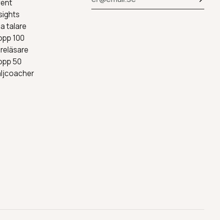
vent
sights
la talare
opp 100
reläsare
opp 50
äljcoacher