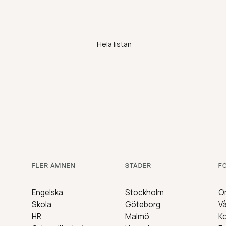
Hela listan
FLER ÄMNEN
STÄDER
F
Engelska
Stockholm
O
Skola
Göteborg
Vå
HR
Malmö
K