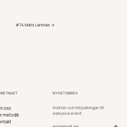
#
74
Mats Larsnäs
→
ÖRETAGET
NYHETSBREV
Insikter och inbjudningar till
m oss
exklusiva event.
r metodik
ontakt