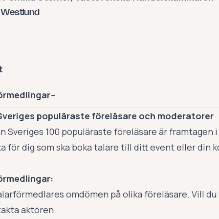
 Westlund
t
örmedlingar
–
Sveriges populäraste föreläsare och moderatorer
an Sveriges 100 populäraste föreläsare är framtagen 
a för dig som ska boka talare till ditt event eller din 
örmedlingar:
 talarförmedlares omdömen på olika föreläsare. Vill d
akta aktören.