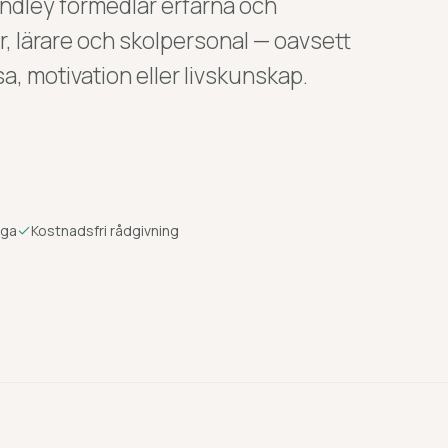
indley förmedlar erfarna och
r, lärare och skolpersonal — oavsett
, motivation eller livskunskap.
nga
Kostnadsfri rådgivning