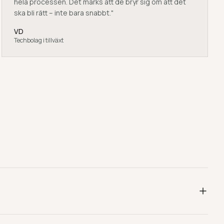
hela processen. Det märks att de bryr sig om att det
ska bli rätt – inte bara snabbt.
"
VD
Techbolag i tillväxt
ola, antal elever och önskat ämne. Vi återkommer med