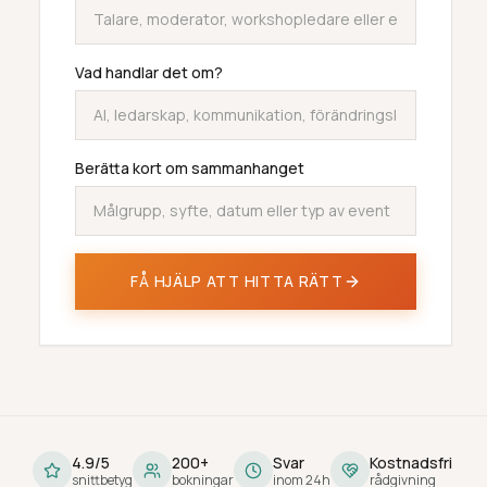
Vad handlar det om?
Berätta kort om sammanhanget
FÅ HJÄLP ATT HITTA RÄTT
4.9/5
200+
Svar
Kostnadsfri
snittbetyg
bokningar
inom 24h
rådgivning