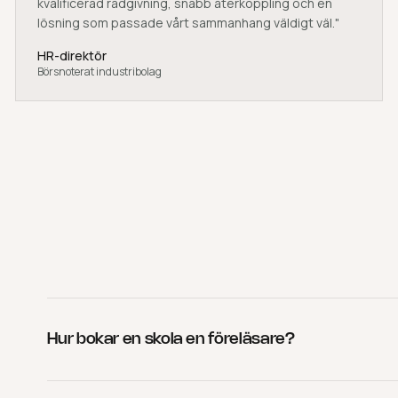
kvalificerad rådgivning, snabb återkoppling och en
lösning som passade vårt sammanhang väldigt väl.
"
HR-direktör
Börsnoterat industribolag
Hur bokar en skola en föreläsare?
Fyll i vårt bokningsformulär med information om er sk