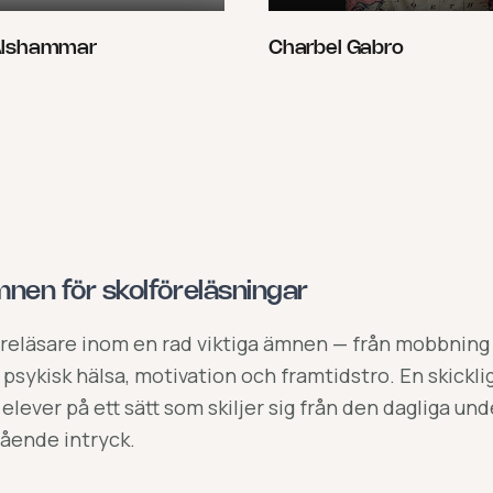
Alshammar
Charbel Gabro
nen för skolföreläsningar
öreläsare inom en rad viktiga ämnen — från mobbning
l psykisk hälsa, motivation och framtidstro. En skickli
l elever på ett sätt som skiljer sig från den dagliga un
ående intryck.