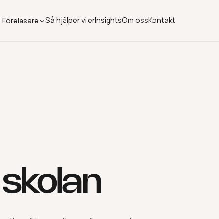
Så hjälper vi er
Insights
Om oss
Kontakt
Föreläsare
l skolan