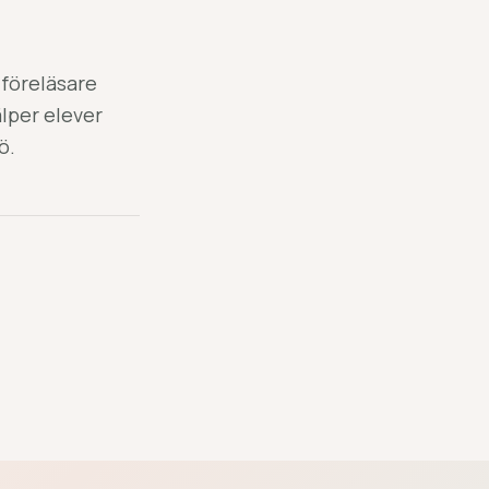
 föreläsare
älper elever
ö.