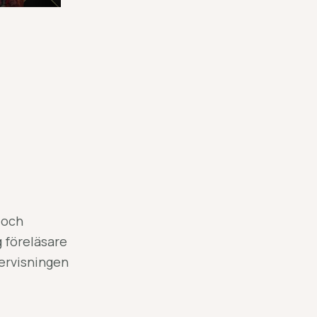
 och
g föreläsare
dervisningen