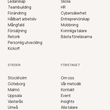
Ledarskap
Skola
Teambuilding
HR
Förändring
Cybersäkerhet
Hållbart arbetsliv
Entreprenörskap
Mångfald
Mobbning
Försäljning
Kvinnliga talare
Retorik
Bästa föreläsarna
Personlig utveckling
Kickoff
STÄDER
FÖRETAGET
Stockholm
Om oss
Göteborg
Vår metodik
Malmö
Kontakt
Uppsala
Event
Västerås
Insights
Umeå
Alla talare