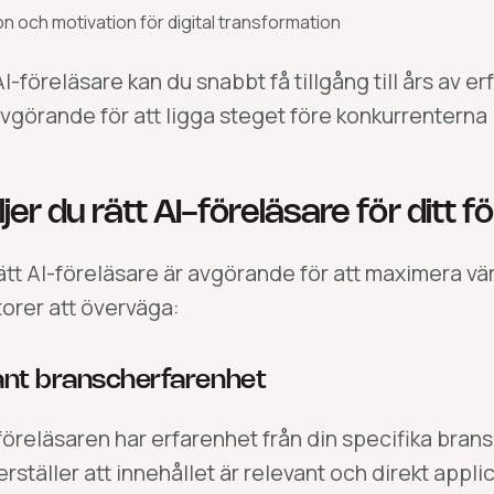
on och motivation för digital transformation
I-föreläsare kan du snabbt få tillgång till års av er
vgörande för att ligga steget före konkurrenterna i 
jer du rätt AI-föreläsare för ditt 
rätt AI-föreläsare är avgörande för att maximera vär
torer att överväga:
vant branscherfarenhet
t föreläsaren har erfarenhet från din specifika bran
rställer att innehållet är relevant och direkt appl