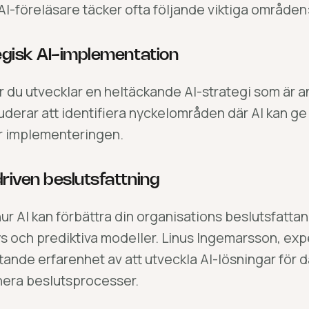
I-föreläsare täcker ofta följande viktiga områden
tegisk AI-implementation
r du utvecklar en heltäckande AI-strategi som är an
uderar att identifiera nyckelområden där AI kan ge 
ar implementeringen.
driven beslutsfattning
ur AI kan förbättra din organisations beslutsfat
s och prediktiva modeller.
Linus Ingemarsson, expe
tande erfarenhet av att utveckla AI-lösningar för 
nera beslutsprocesser.