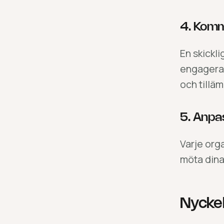
4. Kom
En skickl
engagerand
och tillä
5. Anpa
Varje orga
möta dina
Nyckel