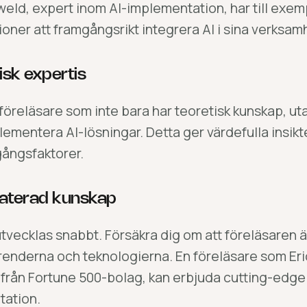
weld, expert inom AI-implementation
, har till exe
ioner att framgångsrikt integrera AI i sina verksam
isk expertis
 föreläsare som inte bara har teoretisk kunskap, ut
plementera AI-lösningar. Detta ger värdefulla insik
ångsfaktorer.
aterad kunskap
 utvecklas snabbt. Försäkra dig om att föreläsaren
renderna och teknologierna. En föreläsare som Eri
från Fortune 500-bolag, kan erbjuda cutting-edge i
tation.