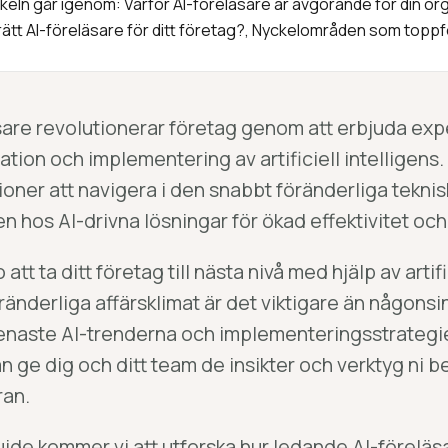
ikeln går igenom: Varför AI-föreläsare är avgörande för din or
rätt AI-föreläsare för ditt företag?, Nyckelområden som toppf
sare revolutionerar företag genom att erbjuda exp
tion och implementering av artificiell intelligens.
ioner att navigera i den snabbt föränderliga tekn
n hos AI-drivna lösningar för ökad effektivitet och
 att ta ditt företag till nästa nivå med hjälp av artif
ränderliga affärsklimat är det viktigare än någonsi
naste AI-trenderna och implementeringsstrategie
n ge dig och ditt team de insikter och verktyg ni be
ran.
uide kommer vi att utforska hur ledande AI-föreläsa