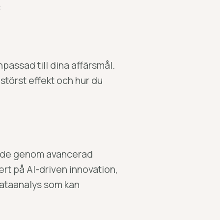
:
passad till dina affärsmål.
störst effekt och hur du
tande genom avancerad
rt på AI-driven innovation
,
dataanalys som kan