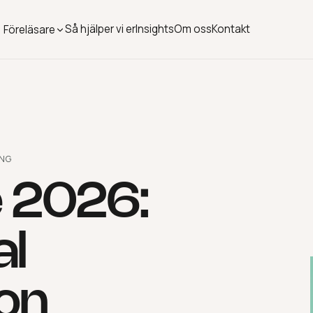
Så hjälper vi er
Insights
Om oss
Kontakt
Föreläsare
ING
e 2026:
al
on