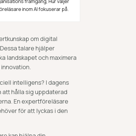
ganisations framgång, Hur väljer
öreläsare inom AI fokuserar på.
ertkunskap om digital
 Dessa talare hjälper
iska landskapet och maximera
 innovation.
iciell intelligens? I dagens
n att hålla sig uppdaterad
rna. En expertföreläsare
höver för att lyckas i den
re kan hjälpa din