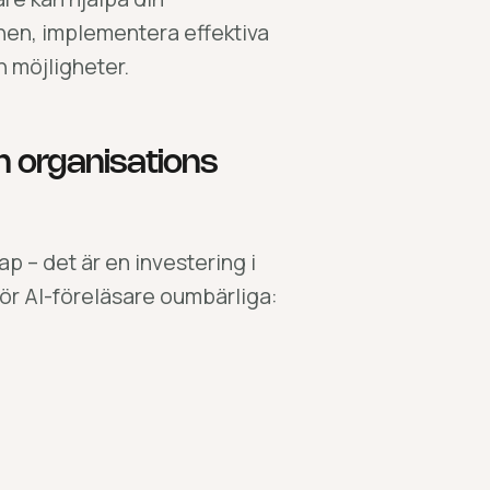
nen, implementera effektiva
 möjligheter.
n organisations
ap – det är en investering i
gör AI-föreläsare oumbärliga: