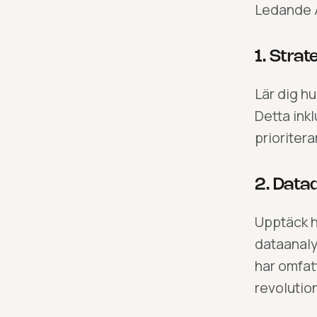
Ledande A
1. Stra
Lär dig hu
Detta inkl
prioriter
2. Data
Upptäck h
dataanaly
har omfat
revolutio