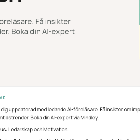
reläsare. Få insikter
r. Boka din AI-expert
VAR
l dig uppdaterad med ledande AI-föreläsare. Få insikter om i
mtidstrender. Boka din AI-expert via Mindley.
us: Ledarskap och Motivation.