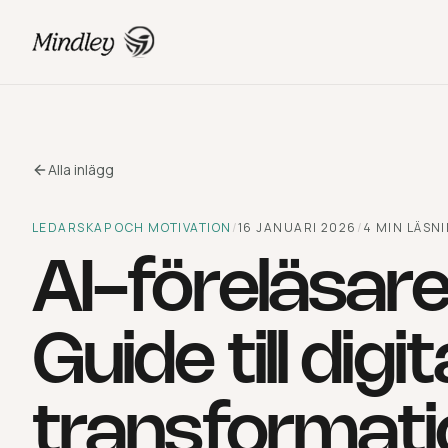
Alla inlägg
LEDARSKAP OCH MOTIVATION
/
16 JANUARI 2026
/
4
MIN LÄSN
AI-föreläsar
Guide till digit
transformati