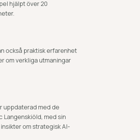
mpel hjälpt över 20
heter.
an också praktisk erfarenhet
ter om verkliga utmaningar
 är uppdaterad med de
c Langenskiöld, med sin
nsikter om strategisk AI-