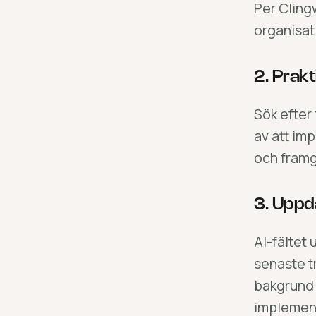
Per Cling
organisat
2. Prakt
Sök efter
av att im
och framg
3. Uppd
AI-fältet
senaste t
bakgrund 
implemen