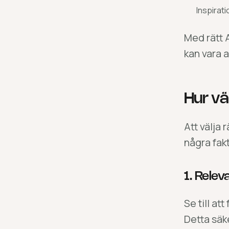
Inspirati
Med rätt A
kan vara a
Hur väl
Att välja 
några fak
1. Rele
Se till at
Detta säke