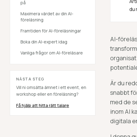
Art
på
du 
Maximera värdet av din AI-
föreläsning
Framtiden för AI-föreläsningar
AI-förelä
Boka din AI-expert idag
transforma
Vanliga frågor om AI-föreläsare
organisat
potentiale
NÄSTA STEG
Är du redo
Vill ni omsätta ämnet i ett event, en
snabbt fö
workshop eller en föreläsning?
med de se
Få hjälp att hitta rätt talare
inom AI ka
digitala e
I denna g