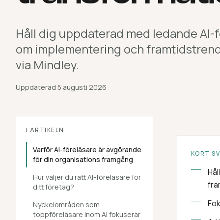
Håll dig uppdaterad med ledande AI-fö
om implementering och framtidstrende
via Mindley.
Uppdaterad
5 augusti 2026
I ARTIKELN
Varför AI-föreläsare är avgörande
KORT S
för din organisations framgång
Hål
Hur väljer du rätt AI-föreläsare för
fra
ditt företag?
Fok
Nyckelområden som
toppföreläsare inom AI fokuserar