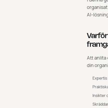
organisat
AI-lösnin
Varför
framg
Att anlita
din organ
Expertis
Praktisk
Insikter
Skräddar