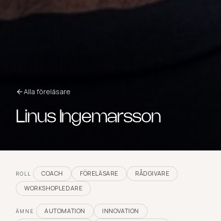
Alla föreläsare
Linus Ingemarsson
COACH
FÖRELÄSARE
RÅDGIVARE
ROLL
WORKSHOPLEDARE
AUTOMATION
INNOVATION
ÄMNE