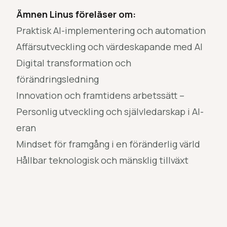
Ämnen Linus föreläser om:
Praktisk AI-implementering och automation
Affärsutveckling och värdeskapande med AI
Digital transformation och
förändringsledning
Innovation och framtidens arbetssätt –
Personlig utveckling och självledarskap i AI-
eran
Mindset för framgång i en föränderlig värld
Hållbar teknologisk och mänsklig tillväxt
Specifika teman i Linus föreläsningar och
workshops:
“Från AI-vision till affärsvärde”
– konkreta