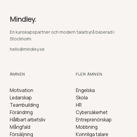
Mindley.
En kunskapspartner och modern talarbyrå baserad i
Stockholm.
hello@mindley.se
ÄMNEN
FLER ÄMNEN
Motivation
Engelska
Ledarskap
Skola
Teambuilding
HR
Förändring
Cybersäkerhet
Hållbart arbetsliv
Entreprenörskap
Mångfald
Mobbning
Försäljning
Kvinnliga talare