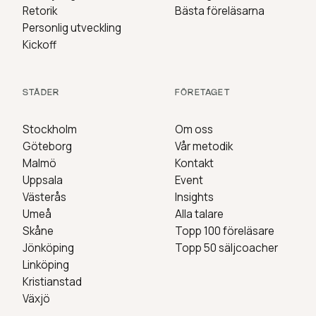
Retorik
Bästa föreläsarna
Personlig utveckling
Kickoff
STÄDER
FÖRETAGET
Stockholm
Om oss
Göteborg
Vår metodik
Malmö
Kontakt
Uppsala
Event
Västerås
Insights
Umeå
Alla talare
Skåne
Topp 100 föreläsare
Jönköping
Topp 50 säljcoacher
Linköping
Kristianstad
Växjö