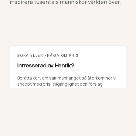
inspirera tusentals människor världen över.
BOKA ELLER FRÅGA OM PRIS
Intresserad av
Henrik
?
Berätta kort om sammanhanget så återkommer vi
snabbt med pris, tillgänglighet och förslag.
BOKA
HENRIK
Få hjälp att hitta rätt