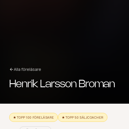
Alla föreläsare
Henrik Larsson Broman
★
TOPP 100 FÖRELÄSARE
★
TOPP 50 SÄLJCOACHER