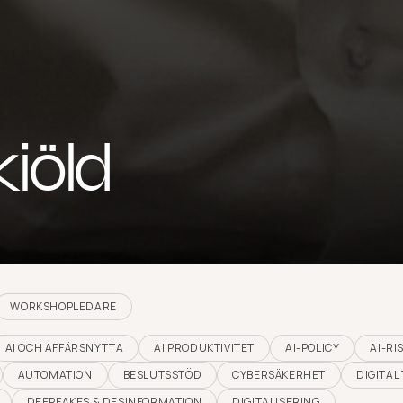
iöld
WORKSHOPLEDARE
AI OCH AFFÄRSNYTTA
AI PRODUKTIVITET
AI-POLICY
AI-RI
AUTOMATION
BESLUTSSTÖD
CYBERSÄKERHET
DIGITA
DEEPFAKES & DESINFORMATION
DIGITALISERING