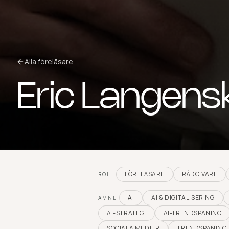
Alla föreläsare
Eric Langensk
FÖRELÄSARE
RÅDGIVARE
ROLL
AI
AI & DIGITALISERING
ÄMNE
AI-STRATEGI
AI-TRENDSPANING
SOCIALA MEDIER
TRENDSPANING