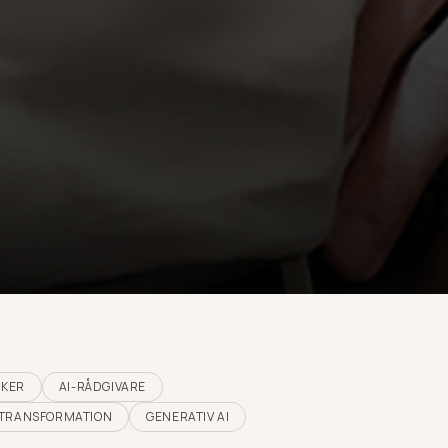
SKER
AI-RÅDGIVARE
L TRANSFORMATION
GENERATIV AI