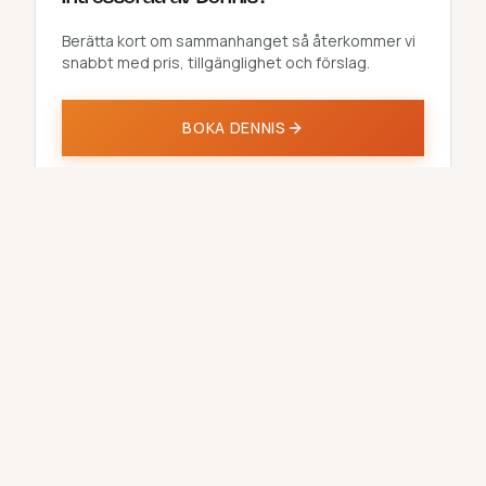
Berätta kort om sammanhanget så återkommer vi
snabbt med pris, tillgänglighet och förslag.
BOKA
DENNIS
Få hjälp att hitta rätt
Rekommenderade
ALLA
föreläsare
FÖRELÄSARE →