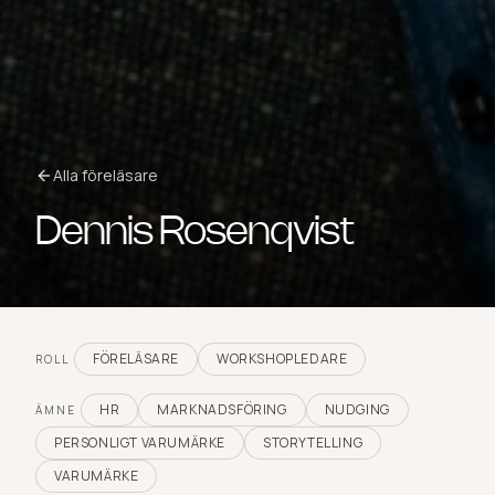
Alla föreläsare
Dennis Rosenqvist
FÖRELÄSARE
WORKSHOPLEDARE
ROLL
HR
MARKNADSFÖRING
NUDGING
ÄMNE
PERSONLIGT VARUMÄRKE
STORYTELLING
VARUMÄRKE