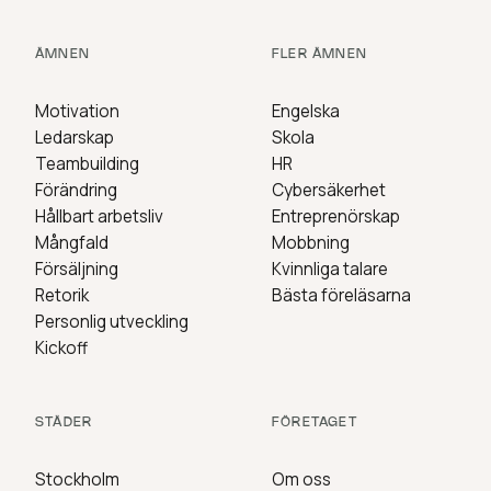
ÄMNEN
FLER ÄMNEN
Motivation
Engelska
Ledarskap
Skola
Teambuilding
HR
Förändring
Cybersäkerhet
Hållbart arbetsliv
Entreprenörskap
Mångfald
Mobbning
Försäljning
Kvinnliga talare
Retorik
Bästa föreläsarna
Personlig utveckling
Kickoff
STÄDER
FÖRETAGET
Stockholm
Om oss