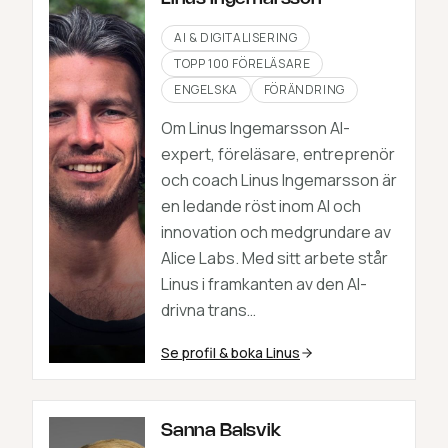
AI & DIGITALISERING
TOPP 100 FÖRELÄSARE
ENGELSKA
FÖRÄNDRING
Om Linus Ingemarsson AI-
expert, föreläsare, entreprenör
och coach Linus Ingemarsson är
en ledande röst inom AI och
innovation och medgrundare av
Alice Labs. Med sitt arbete står
Linus i framkanten av den AI-
drivna trans…
Se profil & boka
Linus
Sanna Balsvik