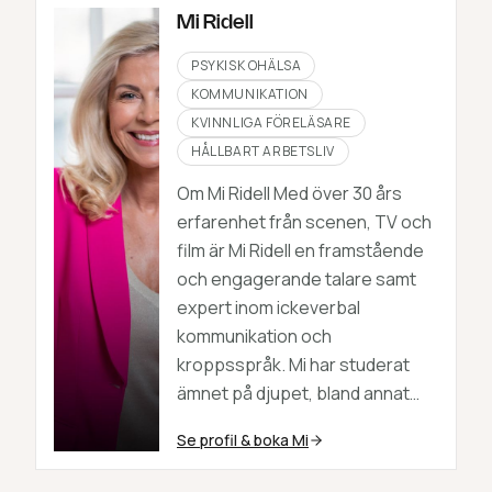
Mi Ridell
PSYKISK OHÄLSA
KOMMUNIKATION
KVINNLIGA FÖRELÄSARE
HÅLLBART ARBETSLIV
Om Mi Ridell Med över 30 års
erfarenhet från scenen, TV och
film är Mi Ridell en framstående
och engagerande talare samt
expert inom ickeverbal
kommunikation och
kroppsspråk. Mi har studerat
ämnet på djupet, bland annat…
Se profil & boka
Mi