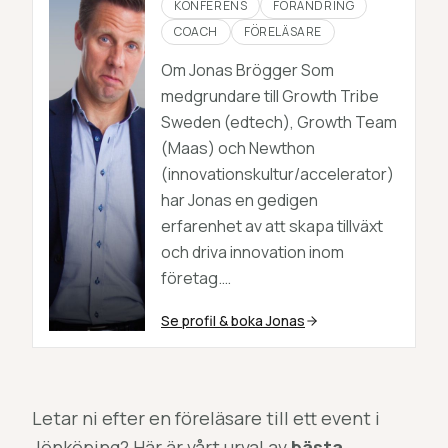
KONFERENS
FÖRÄNDRING
COACH
FÖRELÄSARE
Om Jonas Brögger Som
medgrundare till Growth Tribe
Sweden (edtech), Growth Team
(Maas) och Newthon
(innovationskultur/accelerator)
har Jonas en gedigen
erfarenhet av att skapa tillväxt
och driva innovation inom
företag.…
Se profil & boka
Jonas
Letar ni efter en föreläsare till ett event i
Jönköping? Här är vårt urval av
bästa