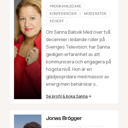
PROGRAMLEDARE
KONFERENCIER
MODERATOR
KICKOFF
Om Sanna Balsvik Med över två
decennier i ledande roller på
Sveriges Television, har Sanna
gedigen erfarenhet av att
kommunicera och engagera på
högsta nivå. Hon är en
glädjespridare med massor av
energi men behärskar s…
Se profil & boka
Sanna
Jonas Brögger