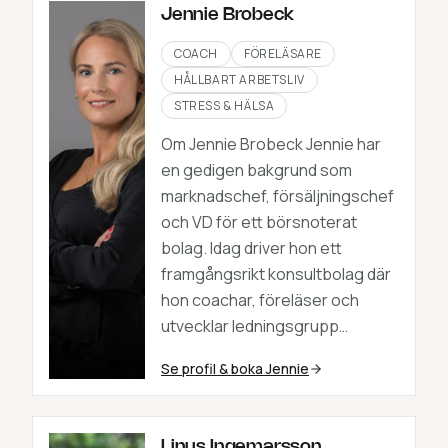
Jennie Brobeck
COACH
FÖRELÄSARE
HÅLLBART ARBETSLIV
STRESS & HÄLSA
Om Jennie Brobeck Jennie har
en gedigen bakgrund som
marknadschef, försäljningschef
och VD för ett börsnoterat
bolag. Idag driver hon ett
framgångsrikt konsultbolag där
hon coachar, föreläser och
utvecklar ledningsgrupp…
Se profil & boka
Jennie
Linus Ingemarsson