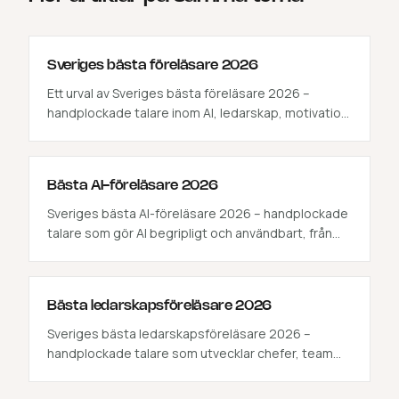
Sveriges bästa föreläsare 2026
Ett urval av Sveriges bästa föreläsare 2026 –
handplockade talare inom AI, ledarskap, motivation,
kommunikation och hälsa. Klicka in på varje profil
och boka direkt via Mindley.
Bästa AI-föreläsare 2026
Sveriges bästa AI-föreläsare 2026 – handplockade
talare som gör AI begripligt och användbart, från
strategi till praktisk tillämpning. Se profil och boka
direkt via Mindley.
Bästa ledarskapsföreläsare 2026
Sveriges bästa ledarskapsföreläsare 2026 –
handplockade talare som utvecklar chefer, team
och organisationer. Se profil och boka direkt via
Mindley.