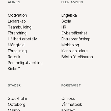
ÄMNEN
FLER ÄMNEN
Motivation
Engelska
Ledarskap
Skola
Teambuilding
HR
Förändring
Cybersäkerhet
Hållbart arbetsliv
Entreprenörskap
Mångfald
Mobbning
Försäljning
Kvinnliga talare
Retorik
Bästa föreläsarna
Personlig utveckling
Kickoff
STÄDER
FÖRETAGET
Stockholm
Om oss
Göteborg
Vår metodik
Malmö
Kontakt