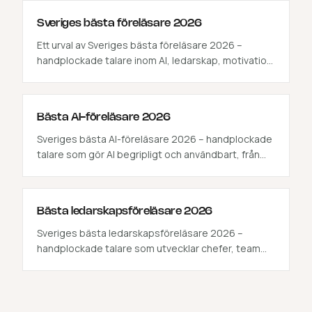
Sveriges bästa föreläsare 2026
Ett urval av Sveriges bästa föreläsare 2026 –
handplockade talare inom AI, ledarskap, motivation,
kommunikation och hälsa. Klicka in på varje profil
och boka direkt via Mindley.
Bästa AI-föreläsare 2026
Sveriges bästa AI-föreläsare 2026 – handplockade
talare som gör AI begripligt och användbart, från
strategi till praktisk tillämpning. Se profil och boka
direkt via Mindley.
Bästa ledarskapsföreläsare 2026
Sveriges bästa ledarskapsföreläsare 2026 –
handplockade talare som utvecklar chefer, team
och organisationer. Se profil och boka direkt via
Mindley.