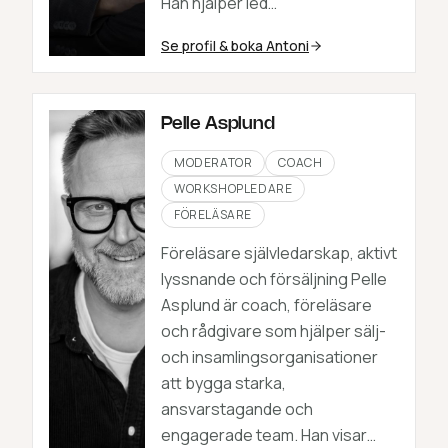
Han hjälper led…
Se profil & boka
Antoni
Pelle Asplund
MODERATOR
COACH
WORKSHOPLEDARE
FÖRELÄSARE
Föreläsare självledarskap, aktivt
lyssnande och försäljning Pelle
Asplund är coach, föreläsare
och rådgivare som hjälper sälj-
och insamlingsorganisationer
att bygga starka,
ansvarstagande och
engagerade team. Han visar…