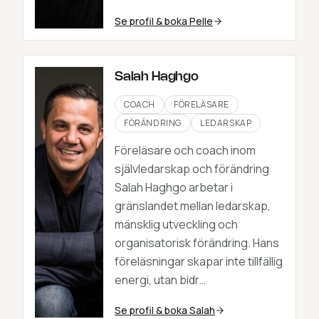
Se profil & boka
Pelle
Salah Haghgo
COACH
FÖRELÄSARE
FÖRÄNDRING
LEDARSKAP
Föreläsare och coach inom
självledarskap och förändring
Salah Haghgo arbetar i
gränslandet mellan ledarskap,
mänsklig utveckling och
organisatorisk förändring. Hans
föreläsningar skapar inte tillfällig
energi, utan bidr…
Se profil & boka
Salah