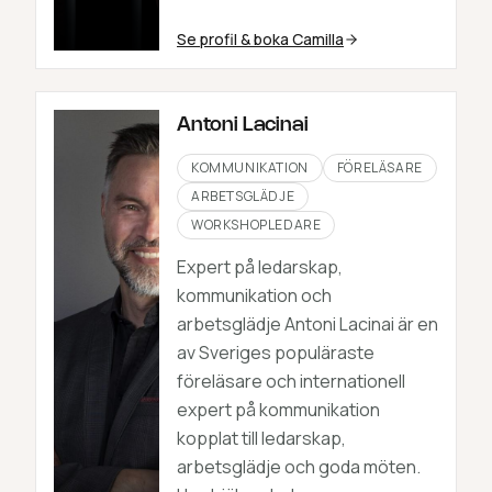
Se profil & boka
Camilla
Antoni Lacinai
KOMMUNIKATION
FÖRELÄSARE
ARBETSGLÄDJE
WORKSHOPLEDARE
Expert på ledarskap,
kommunikation och
arbetsglädje Antoni Lacinai är en
av Sveriges populäraste
föreläsare och internationell
expert på kommunikation
kopplat till ledarskap,
arbetsglädje och goda möten.