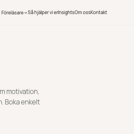
Så hjälper vi er
Insights
Om oss
Kontakt
Föreläsare
om motivation,
n. Boka enkelt