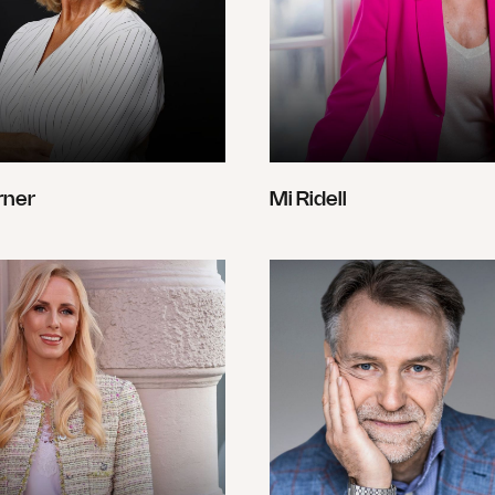
rner
Mi Ridell