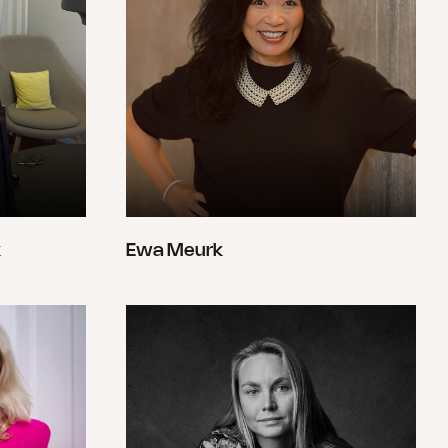
k
Ewa Meurk