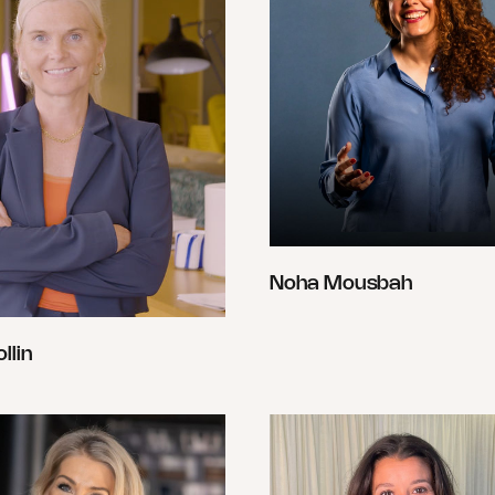
Noha Mousbah
llin