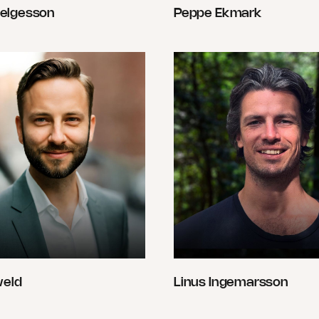
elgesson
Peppe Ekmark
weld
Linus Ingemarsson