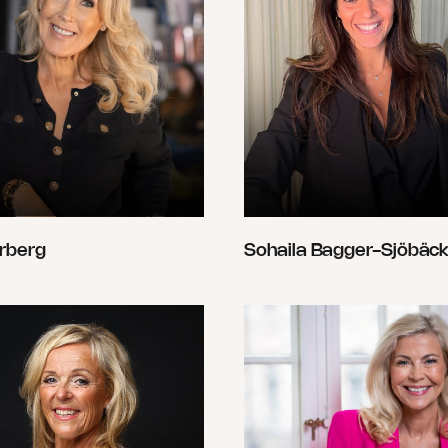
rberg
Sohaila Bagger-Sjöbäc