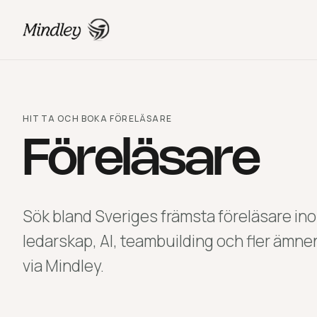
HITTA OCH BOKA FÖRELÄSARE
Föreläsare
Sök bland Sveriges främsta föreläsare in
ledarskap, AI, teambuilding och fler ämne
via Mindley.