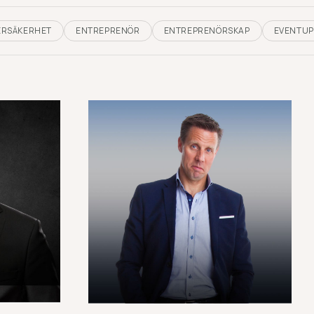
ERSÄKERHET
ENTREPRENÖR
ENTREPRENÖRSKAP
EVENTUP