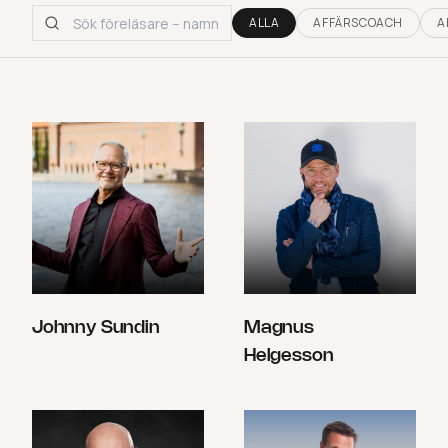
ALLA
AFFÄRSCOACH
A
Johnny Sundin
Magnus
Helgesson