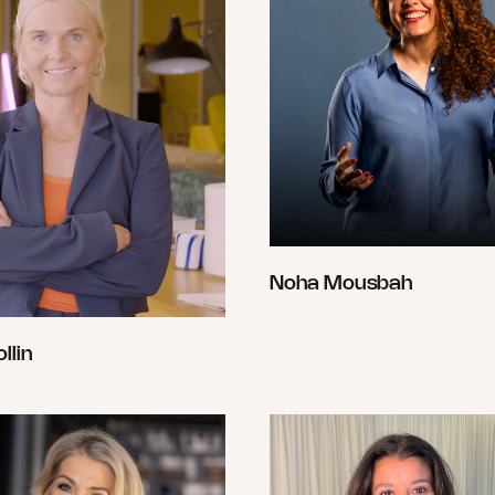
Noha Mousbah
llin