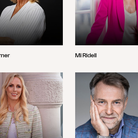
rner
Mi Ridell