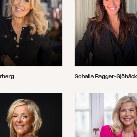
rberg
Sohaila Bagger-Sjöbäc