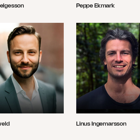
elgesson
Peppe Ekmark
weld
Linus Ingemarsson