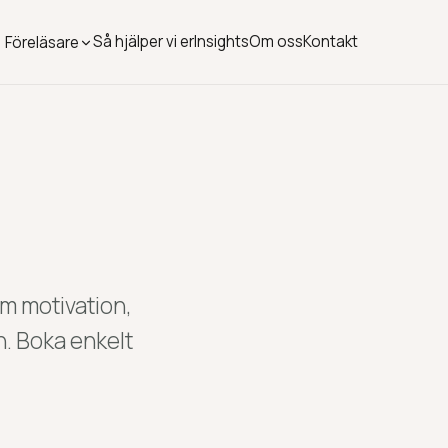
Så hjälper vi er
Insights
Om oss
Kontakt
Föreläsare
om motivation,
n. Boka enkelt