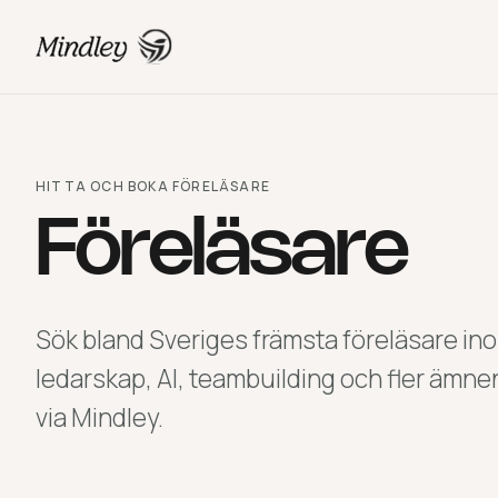
HITTA OCH BOKA FÖRELÄSARE
Föreläsare
Sök bland Sveriges främsta föreläsare in
ledarskap, AI, teambuilding och fler ämne
via Mindley.