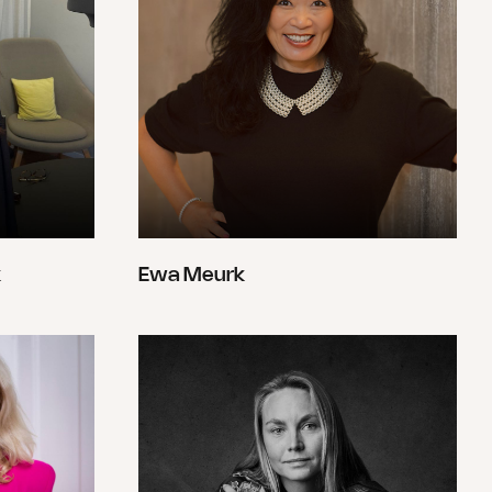
k
Ewa Meurk