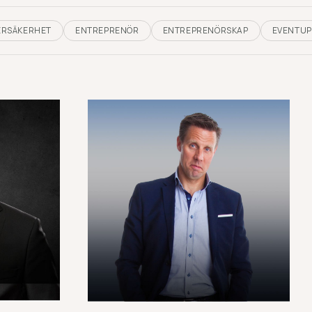
ERSÄKERHET
ENTREPRENÖR
ENTREPRENÖRSKAP
EVENTUP