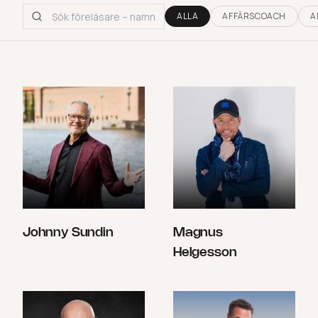
ALLA
AFFÄRSCOACH
A
Johnny Sundin
Magnus
Helgesson